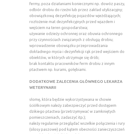
fermy, poza działaniami koniecznymi np. dowóz paszy,
odbiór drobiu do rzeźni lub przez zakład utylizacyjny;
obowiązkową dezynfekcję pojazdów wjeżdżających;
rozłożenie mat dezynfekcyjnych przed wjazdem i
wejściem na teren gospodarstwa;
używanie odzieży ochronnej oraz obuwia ochronnego
przy czynnościach związanych z obsługą drobiu;
wprowadzenie obowiązku przeprowadzania
dokładnego mycia i dezynfekcji rąk przed wejściem do
obiektów, w których utrzymuje się drób;
brak kontaktu pracowników ferm drobiu z innym
ptactwem np. kurami, gołębiami.
DODATKOWE ZALECENIA GŁÓWNEGO LEKARZA
WETERYNARII
słomę, która będzie wykorzystywana w chowie
ściółkowym należy zabezpieczyć przed dostępem
dzikiego ptactwa (przetrzymywać w zamkniętych
pomieszczeniach, zadaszyć itp.);
należy regularnie przeglądać wszelkie połączenia i rury
(silosy paszowe) pod kątem obecności zanieczyszczeń