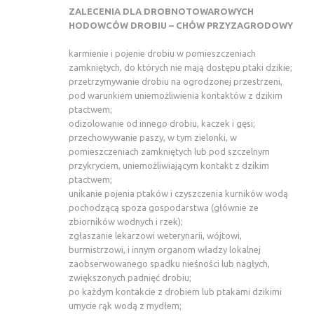
ZALECENIA DLA DROBNOTOWAROWYCH
HODOWCÓW DROBIU – CHÓW PRZYZAGRODOWY
karmienie i pojenie drobiu w pomieszczeniach
zamkniętych, do których nie mają dostępu ptaki dzikie;
przetrzymywanie drobiu na ogrodzonej przestrzeni,
pod warunkiem uniemożliwienia kontaktów z dzikim
ptactwem;
odizolowanie od innego drobiu, kaczek i gęsi;
przechowywanie paszy, w tym zielonki, w
pomieszczeniach zamkniętych lub pod szczelnym
przykryciem, uniemożliwiającym kontakt z dzikim
ptactwem;
unikanie pojenia ptaków i czyszczenia kurników wodą
pochodzącą spoza gospodarstwa (głównie ze
zbiorników wodnych i rzek);
zgłaszanie lekarzowi weterynarii, wójtowi,
burmistrzowi, i innym organom władzy lokalnej
zaobserwowanego spadku nieśności lub nagłych,
zwiększonych padnięć drobiu;
po każdym kontakcie z drobiem lub ptakami dzikimi
umycie rąk wodą z mydłem;