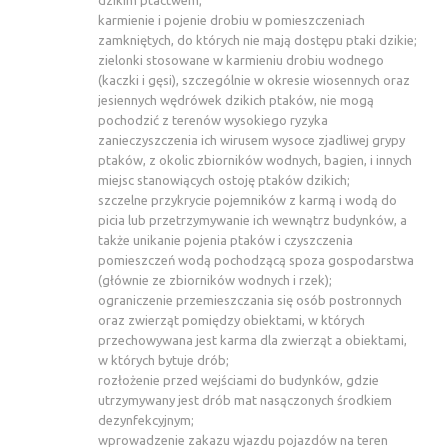
dzikim ptactwem;
karmienie i pojenie drobiu w pomieszczeniach
zamkniętych, do których nie mają dostępu ptaki dzikie;
zielonki stosowane w karmieniu drobiu wodnego
(kaczki i gęsi), szczególnie w okresie wiosennych oraz
jesiennych wędrówek dzikich ptaków, nie mogą
pochodzić z terenów wysokiego ryzyka
zanieczyszczenia ich wirusem wysoce zjadliwej grypy
ptaków, z okolic zbiorników wodnych, bagien, i innych
miejsc stanowiących ostoję ptaków dzikich;
szczelne przykrycie pojemników z karmą i wodą do
picia lub przetrzymywanie ich wewnątrz budynków, a
także unikanie pojenia ptaków i czyszczenia
pomieszczeń wodą pochodzącą spoza gospodarstwa
(głównie ze zbiorników wodnych i rzek);
ograniczenie przemieszczania się osób postronnych
oraz zwierząt pomiędzy obiektami, w których
przechowywana jest karma dla zwierząt a obiektami,
w których bytuje drób;
rozłożenie przed wejściami do budynków, gdzie
utrzymywany jest drób mat nasączonych środkiem
dezynfekcyjnym;
wprowadzenie zakazu wjazdu pojazdów na teren