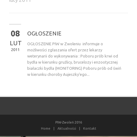
08
OGŁOSZENIE
LUT
OGŁOSZENIE PIW w Zwoleniu informuje o
2011
możliwości zgłaszania ofert przez lekarzy
weterynarii do wykonywania : Poboru prób krwi od
bydła w kierunku gruźlicy, brucelozy i enzootycznej
białaczki bydła (MONITORING) Poboru prób od świń
w kierunku choroby Aujeszky’ego...
PIW-Zwoleń 2016
Home
|
Aktualności
|
Kontakt