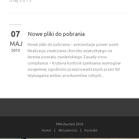
07
Nowe pliki do pobrania
MAJ
Nowe pliki do pobrania – prezentacje power point
2013
Realizacja zwalczania choroby auyeszkyego na
terenie powiatu zwoleńskiego Zasady cross
compliance – Kryteria kontroli spełniania wymogów
wzajemnej zgodności przeprowadzanych przez IW
Wymagania wobec producentów rolnych...
PIW-Zwoleń 2016
Home
|
Aktualności
|
Kontakt