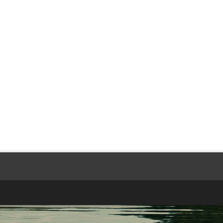
ktualnosci/ulotka-
ndex.php/choroby-