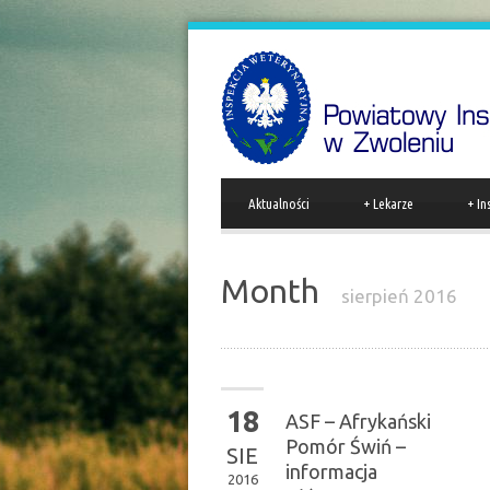
Aktualności
+
Lekarze
+
In
Month
sierpień 2016
18
ASF – Afrykański
Pomór Świń –
SIE
informacja
2016