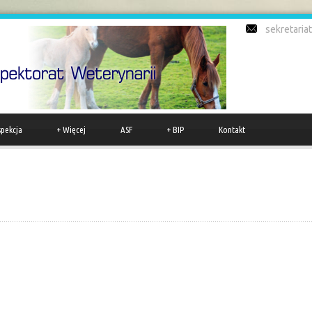
sekretari
spekcja
+
Więcej
ASF
+
BIP
Kontakt