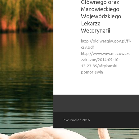
Głównego oraz
Mazowieckiego
Wojewódzkiego
Lekarza
Weterynarii
http://old.wetgiw.gov.pl/files/a
csv.pdf
http://www.wiw.mazowsze.pl/i
zakazne/2014-09-10-
12-23-39/afrykanski-
pomor-swin
PIW-Zwoleń 2016