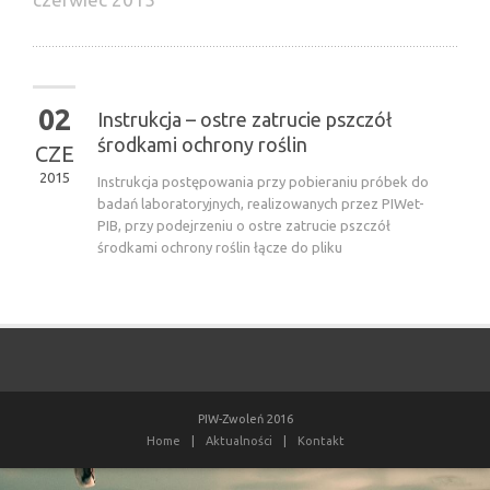
02
Instrukcja – ostre zatrucie pszczół
środkami ochrony roślin
CZE
2015
Instrukcja postępowania przy pobieraniu próbek do
badań laboratoryjnych, realizowanych przez PIWet-
PIB, przy podejrzeniu o ostre zatrucie pszczół
środkami ochrony roślin łącze do pliku
PIW-Zwoleń 2016
Home
|
Aktualności
|
Kontakt