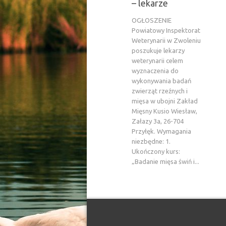
– lekarze
OGŁOSZENIE
Powiatowy Inspektorat
Weterynarii w Zwoleniu
poszukuje lekarzy
weterynarii celem
wyznaczenia do
wykonywania badań
zwierząt rzeźnych i
mięsa w ubojni Zakład
Mięsny Kusio Wiesław,
Załazy 3a, 26-704
Przyłęk. Wymagania
niezbędne: 1.
Ukończony kurs:
„Badanie mięsa świń i...