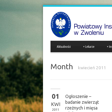
Aktualności
+
Lekarze
+
In
Month
kwiecień 2011
01
Ogłoszenie –
badanie zwierząt
KWI
rzeźnych i mięsa
2011