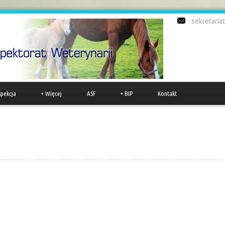
sekretari
spekcja
+
Więcej
ASF
+
BIP
Kontakt