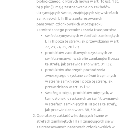
biologicznego, o których mowa w art. 16 ust. 1 lit.
b) p pkt (i), mają zastosowanie do zakładów
utrzymujących świnie, znajdujących się w strefach
zamkniętych I, II i III w zainteresowanych
państwach członkowskich w przypadku
zatwierdzonego przemieszczania transportów:
świń utrzymywanych w strefach zamkniętych
I, II i III poza te strefy, jak przewidziano w art.
22, 23, 24, 25, 28 i 29;
produktów zarodkowych uzyskanych ze
świń trzymanych w strefie zamkniętej II poza
tę strefę, jak przewidziano w art. 31 i 32;
produktów ubocznych pochodzenia
zwierzęcego uzyskane ze świń trzymanych
w strefie zamkniętej II poza tę strefę, jak
przewidziano w art. 35 i 37;
świeżego mięsa, produktów mięsnych, w
tym osłonek, uzyskanych ze świń trzymanych
w strefach zamkniętych II i III poza te strefy,
jak przewidziano w art. 38, 39 i 40.
Operatorzy zakładów hodujących świnie w
strefach zamkniętych I, II i III znajdujących się w
zainteresowanych państwach członkowskich w