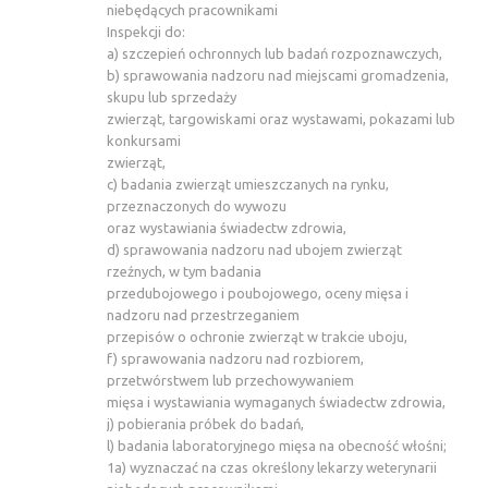
niebędących pracownikami
Inspekcji do:
a) szczepień ochronnych lub badań rozpoznawczych,
b) sprawowania nadzoru nad miejscami gromadzenia,
skupu lub sprzedaży
zwierząt, targowiskami oraz wystawami, pokazami lub
konkursami
zwierząt,
c) badania zwierząt umieszczanych na rynku,
przeznaczonych do wywozu
oraz wystawiania świadectw zdrowia,
d) sprawowania nadzoru nad ubojem zwierząt
rzeźnych, w tym badania
przedubojowego i poubojowego, oceny mięsa i
nadzoru nad przestrzeganiem
przepisów o ochronie zwierząt w trakcie uboju,
f) sprawowania nadzoru nad rozbiorem,
przetwórstwem lub przechowywaniem
mięsa i wystawiania wymaganych świadectw zdrowia,
j) pobierania próbek do badań,
l) badania laboratoryjnego mięsa na obecność włośni;
1a) wyznaczać na czas określony lekarzy weterynarii