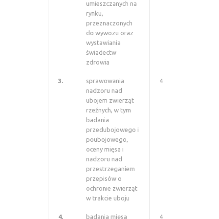
umieszczanych na
rynku,
przeznaczonych
do wywozu oraz
wystawiania
świadectw
zdrowia
3.
sprawowania
4
nadzoru nad
ubojem zwierząt
rzeźnych, w tym
badania
przedubojowego i
poubojowego,
oceny mięsa i
nadzoru nad
przestrzeganiem
przepisów o
ochronie zwierząt
w trakcie uboju
4.
badania mięsa
4