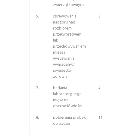
zwierząt łownych
5.
sprawowania
2
nadzoru nad
rozbiorem,
przetwórstwem
lub
przechowywaniem
mięsa i
wystawiania
wymaganych
świadectw
zdrowia
7.
badania
4
laboratoryjnego
mięsa na
obecność włośni
6.
pobierania próbek
11
do badań