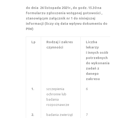
do dnia 26 listopada 2021r., do godz. 15.30
na
formularzu zgłoszenia wstępnej gotowości ,
stanowiącym załącznik nr 1 do niniejszej
informacji (liczy się data wpływu dokumentu do
PIW)
Lp
Rodzaj i zakres
Liczba
czynności
lekarzy
i innych osób
potrzebnych
do wykonania
zadań z
danego
zakresu
1.
szczepienia
6
ochronne lub
badania
rozpoznawcze
2.
badania zwierząt
7