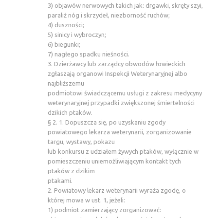
3) objawów nerwowych takich jak: drgawki, skręty szyi,
paraliż nóg i skrzydeł, niezborność ruchów;
4) duszności;
5) sinicy i wybroczyn;
6) biegunki;
7) nagłego spadku nieśności.
3. Dzierżawcy lub zarządcy obwodów łowieckich
zgłaszają organowi Inspekcji Weterynaryjnej albo
najbliższemu
podmiotowi świadczącemu usługi z zakresu medycyny
weterynaryjnej przypadki zwiększonej śmiertelności
dzikich ptaków.
§ 2. 1. Dopuszcza się, po uzyskaniu zgody
powiatowego lekarza weterynarii, zorganizowanie
targu, wystawy, pokazu
lub konkursu z udziałem żywych ptaków, wyłącznie w
pomieszczeniu uniemożliwiającym kontakt tych
ptaków z dzikim
ptakami.
2. Powiatowy lekarz weterynarii wyraża zgodę, o
której mowa w ust. 1, jeżeli:
1) podmiot zamierzający zorganizować: