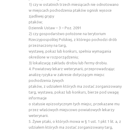
1) czy w ostatnich trzech miesiącach nie odnotowano
w miejscach pochodzenia ptaków ognisk wysoce
zjadliwej grypy
ptaków;
Dziennik Ustaw – 3 – Poz. 2091
2) czy gospodarstwo położone na terytorium
Rzeczypospolitej Polskiej, z którego pochodzi drób
przeznaczony na targ,
wystawę, pokaz lub konkurs, spełnia wymagania
określone w rozporządzeniu;
3) lokalizację zakładu drobiu lub fermy drobiu.
4. Powiatowy lekarz weterynarii, przeprowadzając
analizę ryzyka w zakresie dotyczącym miejsc
pochodzenia żywych
ptaków, z udziałem których ma zostać zorganizowany
targ, wystawa, pokaz lub konkurs, bierze pod uwagę
informacje
o statusie epizootycznym tych miejsc, przekazane mu
przez właściwych miejscowo powiatowych lekarzy
weterynarii.
5. Żywe ptaki, o których mowa w § 1 ust. 1 pkt 1 lit. a, z
udziałem których ma zostać zorganizowany targ,