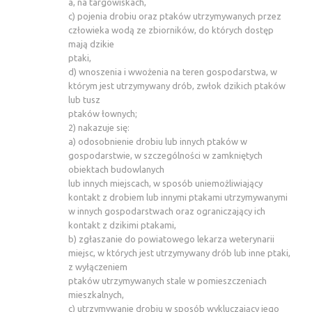
a, na targowiskach,
c) pojenia drobiu oraz ptaków utrzymywanych przez
człowieka wodą ze zbiorników, do których dostęp
mają dzikie
ptaki,
d) wnoszenia i wwożenia na teren gospodarstwa, w
którym jest utrzymywany drób, zwłok dzikich ptaków
lub tusz
ptaków łownych;
2) nakazuje się:
a) odosobnienie drobiu lub innych ptaków w
gospodarstwie, w szczególności w zamkniętych
obiektach budowlanych
lub innych miejscach, w sposób uniemożliwiający
kontakt z drobiem lub innymi ptakami utrzymywanymi
w innych gospodarstwach oraz ograniczający ich
kontakt z dzikimi ptakami,
b) zgłaszanie do powiatowego lekarza weterynarii
miejsc, w których jest utrzymywany drób lub inne ptaki,
z wyłączeniem
ptaków utrzymywanych stale w pomieszczeniach
mieszkalnych,
c) utrzymywanie drobiu w sposób wykluczający jego