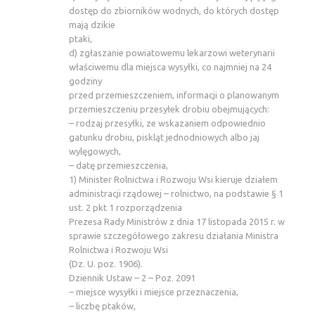
dostęp do zbiorników wodnych, do których dostęp
mają dzikie
ptaki,
d) zgłaszanie powiatowemu lekarzowi weterynarii
właściwemu dla miejsca wysyłki, co najmniej na 24
godziny
przed przemieszczeniem, informacji o planowanym
przemieszczeniu przesyłek drobiu obejmujących:
– rodzaj przesyłki, ze wskazaniem odpowiednio
gatunku drobiu, piskląt jednodniowych albo jaj
wylęgowych,
– datę przemieszczenia,
1) Minister Rolnictwa i Rozwoju Wsi kieruje działem
administracji rządowej – rolnictwo, na podstawie § 1
ust. 2 pkt 1 rozporządzenia
Prezesa Rady Ministrów z dnia 17 listopada 2015 r. w
sprawie szczegółowego zakresu działania Ministra
Rolnictwa i Rozwoju Wsi
(Dz. U. poz. 1906).
Dziennik Ustaw – 2 – Poz. 2091
– miejsce wysyłki i miejsce przeznaczenia,
– liczbę ptaków,