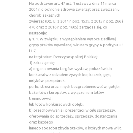
Na podstawie art. 47 ust. 1 ustawy z dnia 11 marca
2004 r. o ochronie zdrowia zwierząt oraz zwalczaniu
chorób zakaźnych
zwierząt (Dz. U. z 2014 r. poz. 1539, z 2015 r. poz. 266 i
470 oraz z 2016 r. poz. 1605) zarządza się, co
następuje:
§ 1. 1. W związku z wystąpieniem wysoce zjadliwej
grypy ptaków wywołanej wirusem grypy A podtypu H5
i H7,
na terytorium Rzeczypospolitej Polskiej:
1) zakazuje się:
a) organizowania targów, wystaw, pokazów lub
konkursów z udziałem żywych kur, kaczek, gęsi,
indyków, przepiórek,
perlic, strusi oraz innych bezgrzebieniowców, gołębi,
bażantów i kuropatw, z wyłączeniem lotów
treningowych
lub lotów konkursowych gołębi,
b) przechowywania i prezentacji w celu sprzedaży,
oferowania do sprzedaży, sprzedaży, dostarczania
oraz każdego
innego sposobu zbycia ptaków, o których mowa w lit.