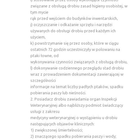
związane z obsługą drobiu zasad higieny osobistej, w
tym mycie
rąk przed wejściem do budynków inwentarskich,
j) oczyszczanie i odkażanie sprzętu i narzędzi
używanych do obsługi drobiu przed każdym ich
użyciem,
k) powstrzymanie się przez osoby, które w ciągu
ostatnich 72 godzin uczestniczyły w polowaniu na
ptaki łowne, od
wykonywania czynności związanych z obsługą drobiu,
l) dokonywanie codziennego przeglądu stad drobiu
wraz z prowadzeniem dokumentacji zawierającej w
szczególności
informacje na temat liczby padłych ptaków, spadku
pobierania paszy lub nieśności.
2. Posiadacz drobiu zawiadamia organ Inspekcji
Weterynaryjnej albo najbliższy podmiot świadczący
usługi z zakresu
medycyny weterynaryjnej o wystąpieniu u drobiu
następujących objawów klinicznych:
1) zwiększonej śmiertelności;
2) znaczącego spadku pobierania paszy i wody;