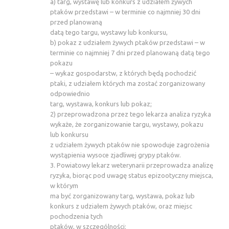
a) targ, wystawę lub konkurs z udziałem żywych
ptaków przedstawi – w terminie co najmniej 30 dni
przed planowaną
datą tego targu, wystawy lub konkursu,
b) pokaz z udziałem żywych ptaków przedstawi – w
terminie co najmniej 7 dni przed planowaną datą tego
pokazu
– wykaz gospodarstw, z których będą pochodzić
ptaki, z udziałem których ma zostać zorganizowany
odpowiednio
targ, wystawa, konkurs lub pokaz;
2) przeprowadzona przez tego lekarza analiza ryzyka
wykaże, że zorganizowanie targu, wystawy, pokazu
lub konkursu
z udziałem żywych ptaków nie spowoduje zagrożenia
wystąpienia wysoce zjadliwej grypy ptaków.
3. Powiatowy lekarz weterynarii przeprowadza analizę
ryzyka, biorąc pod uwagę status epizootyczny miejsca,
w którym
ma być zorganizowany targ, wystawa, pokaz lub
konkurs z udziałem żywych ptaków, oraz miejsc
pochodzenia tych
ptaków, w szczególności: