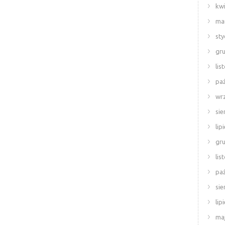
kwi
ma
sty
gr
lis
paź
wr
sie
lip
gr
lis
paź
sie
lip
ma