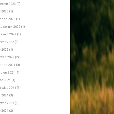
ecień 2023
(2)
y 2023
(1)
topad 2022
(1)
dziernik 2022
(1)
zesień 2022
(1)
rzec 2022
(5)
y 2022
(1)
czeń 2022
(2)
topad 2021
(4)
rpień 2021
(1)
iec 2021
(1)
rwiec 2021
(3)
j 2021
(3)
rzec 2021
(1)
y 2021
(2)