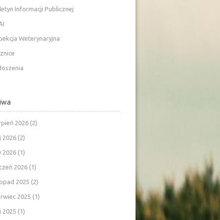
letyn Informacji Publicznej
AI
pekcja Weterynaryjna
znice
łoszenia
iwa
rpień 2026
(2)
j 2026
(2)
y 2026
(1)
czeń 2026
(1)
topad 2025
(2)
rwiec 2025
(1)
j 2025
(1)