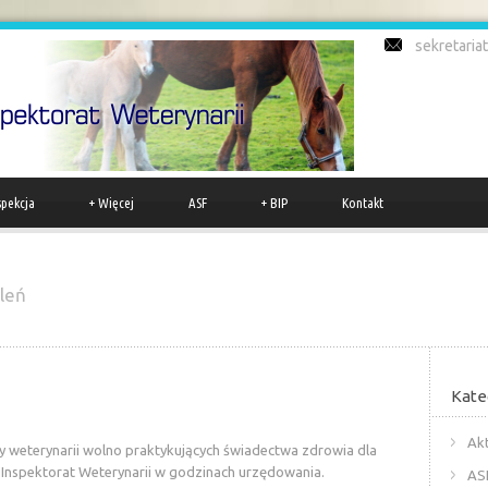
sekretari
spekcja
+
Więcej
ASF
+
BIP
Kontakt
leń
Kate
Akt
y weterynarii wolno praktykujących świadectwa zdrowia dla
Inspektorat Weterynarii w godzinach urzędowania.
AS