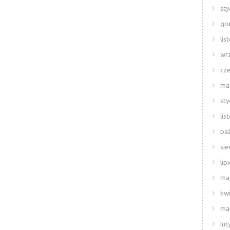
sty
gr
lis
wr
cze
ma
sty
lis
paź
sie
lip
ma
kwi
ma
lut