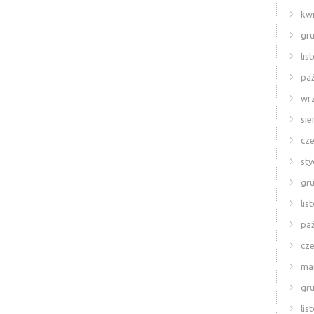
kwi
gr
lis
paź
wr
sie
cze
sty
gr
lis
paź
cze
ma
gr
lis