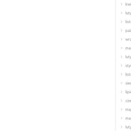
kwi
lut
lis
paź
wr
ma
lut
sty
lis
sie
lip
cze
ma
ma
lut