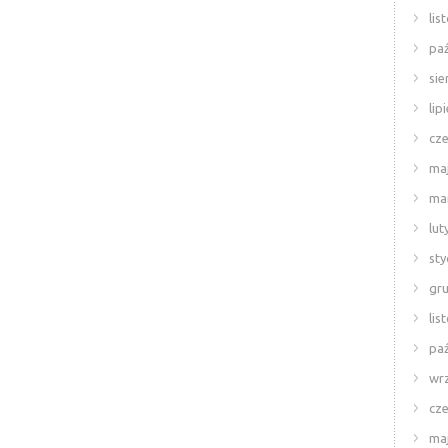
lis
paź
sie
lip
cze
ma
ma
lut
sty
gr
lis
paź
wr
cze
ma