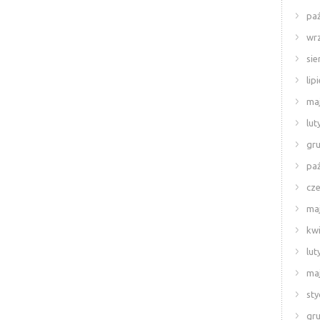
paź
wr
sie
lip
ma
lut
gr
paź
cze
ma
kwi
lut
ma
sty
gr