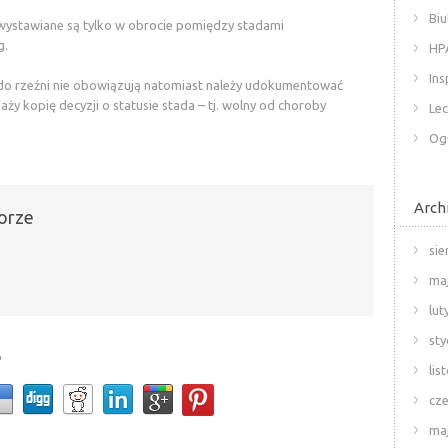
Biu
wystawiane są tylko w obrocie pomiędzy stadami
g.
HP
Ins
do rzeźni nie obowiązują natomiast należy udokumentować
aży kopię decyzji o statusie stada – tj. wolny od choroby
Lec
Og
Arch
orze
sie
ma
lut
sty
e
lis
cze
ma