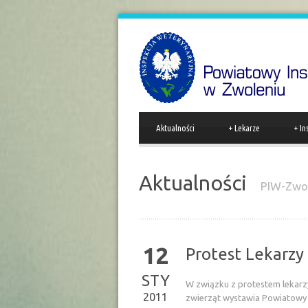
Aktualności
+
Lekarze
+
In
Aktualności
PIW-Zwo
12
Protest Lekarzy
STY
W związku z protestem lekarz
2011
zwierząt wystawia Powiatowy 