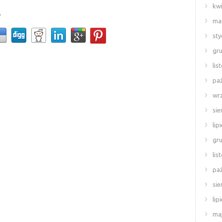
kwi
e
ma
sty
gr
lis
paź
wr
sie
lip
gr
lis
paź
sie
lip
ma