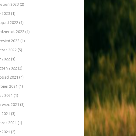
ecień 2023
(2)
y 2023
(1)
topad 2022
(1)
dziernik 2022
(1)
zesień 2022
(1)
rzec 2022
(5)
y 2022
(1)
czeń 2022
(2)
topad 2021
(4)
rpień 2021
(1)
iec 2021
(1)
rwiec 2021
(3)
j 2021
(3)
rzec 2021
(1)
y 2021
(2)