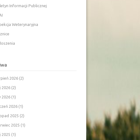
letyn Informacji Publicznej
AI
pekcja Weterynaryjna
znice
łoszenia
iwa
rpień 2026
(2)
j 2026
(2)
y 2026
(1)
czeń 2026
(1)
topad 2025
(2)
rwiec 2025
(1)
j 2025
(1)