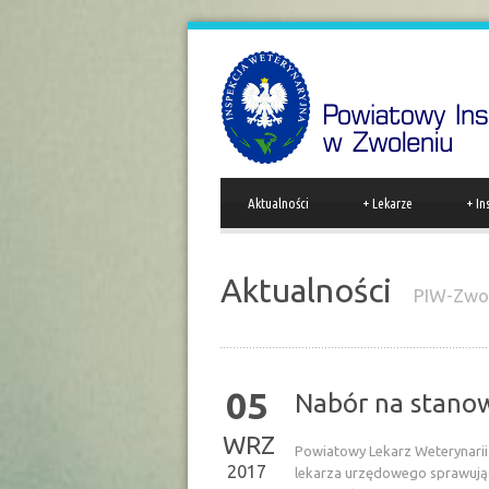
Aktualności
+
Lekarze
+
In
Aktualności
PIW-Zwo
05
Nabór na stano
WRZ
Powiatowy Lekarz Weterynarii
2017
lekarza urzędowego sprawując