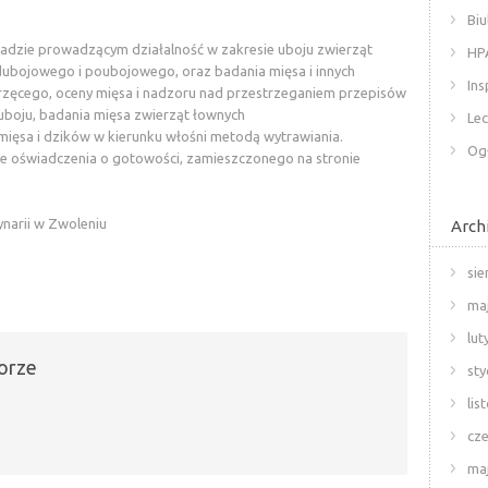
Biu
ładzie prowadzącym działalność w zakresie uboju zwierząt
HP
dubojowego i poubojowego, oraz badania mięsa i innych
Ins
zęcego, oceny mięsa i nadzoru nad przestrzeganiem przepisów
 uboju, badania mięsa zwierząt łownych
Lec
 mięsa i dzików w kierunku włośni metodą wytrawiania.
Og
ie oświadczenia o gotowości, zamieszczonego na stronie
narii w Zwoleniu
Arch
sie
ma
lut
orze
sty
lis
cze
ma