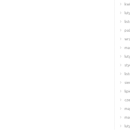
kwi
lut
lis
paź
wr
ma
lut
sty
lis
sie
lip
cze
ma
ma
lut