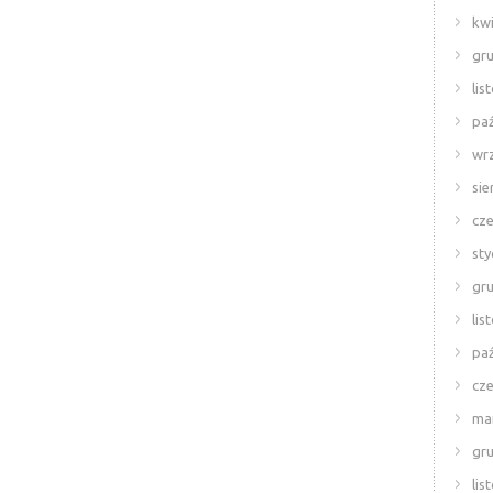
kwi
gr
lis
paź
wr
sie
cze
sty
gr
lis
paź
cze
ma
gr
lis