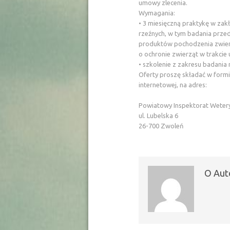
umowy zlecenia.
Wymagania:
• 3 miesięczną praktykę w zak
rzeźnych, w tym badania prze
produktów pochodzenia zwier
o ochronie zwierząt w trakcie
• szkolenie z zakresu badania
Oferty proszę składać w form
internetowej, na adres:
Powiatowy Inspektorat Wetery
ul. Lubelska 6
26-700 Zwoleń
O Aut