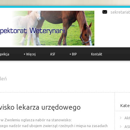
sekretari
spekcja
+
Więcej
ASF
+
BIP
Kontakt
leń
Kate
wisko lekarza urzędowego
Akt
 w Zwoleniu ogłasza nabór na stanowisko:
ego nadzór nad ubojem zwierząt rzeźnych i mięsa na zasadach
AS