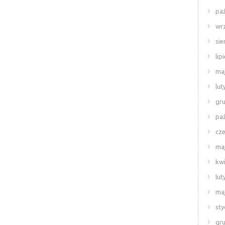
paź
wr
sie
lip
ma
lut
gr
paź
cze
ma
kwi
lut
ma
sty
gr