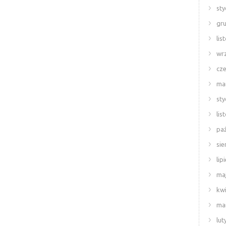
sty
gr
lis
wr
cze
ma
sty
lis
paź
sie
lip
ma
kwi
ma
lut