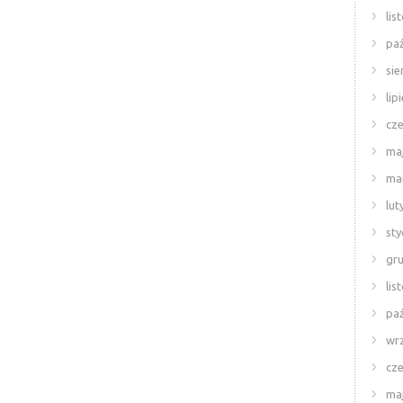
lis
paź
sie
lip
cze
ma
ma
lut
sty
gr
lis
paź
wr
cze
ma