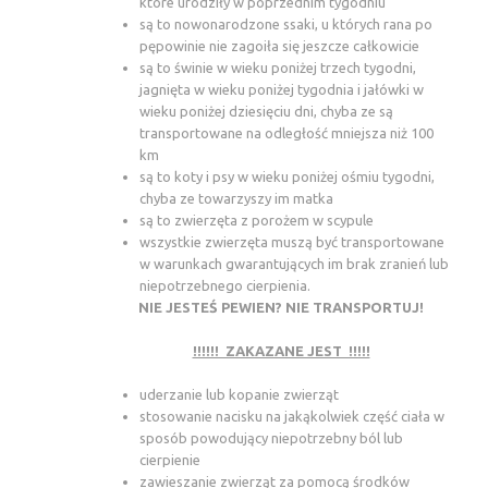
które urodziły w poprzednim tygodniu
są to nowonarodzone ssaki, u których rana po
pępowinie nie zagoiła się jeszcze całkowicie
są to świnie w wieku poniżej trzech tygodni,
jagnięta w wieku poniżej tygodnia i jałówki w
wieku poniżej dziesięciu dni, chyba ze są
transportowane na odległość mniejsza niż 100
km
są to koty i psy w wieku poniżej ośmiu tygodni,
chyba ze towarzyszy im matka
są to zwierzęta z porożem w scypule
wszystkie zwierzęta muszą być transportowane
w warunkach gwarantujących im brak zranień lub
niepotrzebnego cierpienia.
NIE JESTEŚ PEWIEN? NIE TRANSPORTUJ!
!!!!!! ZAKAZANE JEST !!!!!
uderzanie lub kopanie zwierząt
stosowanie nacisku na jakąkolwiek część ciała w
sposób powodujący niepotrzebny ból lub
cierpienie
zawieszanie zwierząt za pomocą środków