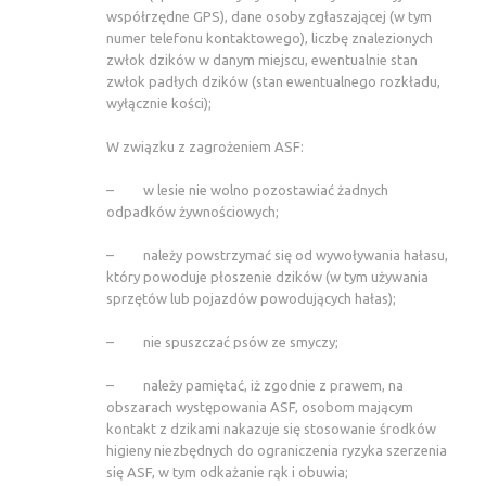
współrzędne GPS), dane osoby zgłaszającej (w tym
numer telefonu kontaktowego), liczbę znalezionych
zwłok dzików w danym miejscu, ewentualnie stan
zwłok padłych dzików (stan ewentualnego rozkładu,
wyłącznie kości);
W związku z zagrożeniem ASF:
– w lesie nie wolno pozostawiać żadnych
odpadków żywnościowych;
– należy powstrzymać się od wywoływania hałasu,
który powoduje płoszenie dzików (w tym używania
sprzętów lub pojazdów powodujących hałas);
– nie spuszczać psów ze smyczy;
– należy pamiętać, iż zgodnie z prawem, na
obszarach występowania ASF, osobom mającym
kontakt z dzikami nakazuje się stosowanie środków
higieny niezbędnych do ograniczenia ryzyka szerzenia
się ASF, w tym odkażanie rąk i obuwia;