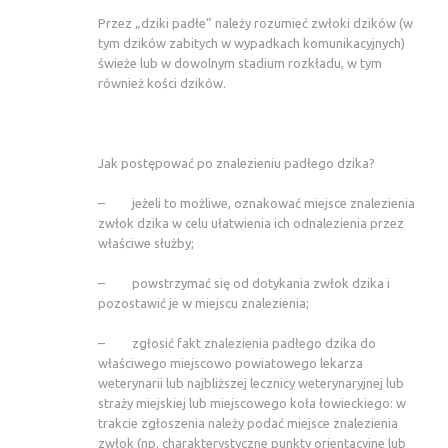
Przez „dziki padłe” należy rozumieć zwłoki dzików (w
tym dzików zabitych w wypadkach komunikacyjnych)
świeże lub w dowolnym stadium rozkładu, w tym
również kości dzików.
Jak postępować po znalezieniu padłego dzika?
– jeżeli to możliwe, oznakować miejsce znalezienia
zwłok dzika w celu ułatwienia ich odnalezienia przez
właściwe służby;
– powstrzymać się od dotykania zwłok dzika i
pozostawić je w miejscu znalezienia;
– zgłosić fakt znalezienia padłego dzika do
właściwego miejscowo powiatowego lekarza
weterynarii lub najbliższej lecznicy weterynaryjnej lub
straży miejskiej lub miejscowego koła łowieckiego: w
trakcie zgłoszenia należy podać miejsce znalezienia
zwłok (np. charakterystyczne punkty orientacyjne lub