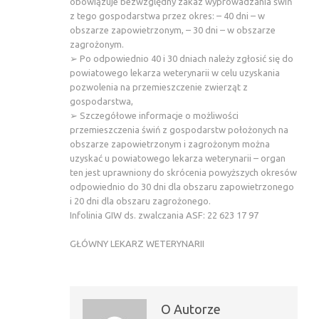
obowiązuje bezwzględny zakaz wyprowadzania świń
z tego gospodarstwa przez okres: – 40 dni – w
obszarze zapowietrzonym, – 30 dni – w obszarze
zagrożonym.
➢ Po odpowiednio 40 i 30 dniach należy zgłosić się do
powiatowego lekarza weterynarii w celu uzyskania
pozwolenia na przemieszczenie zwierząt z
gospodarstwa,
➢ Szczegółowe informacje o możliwości
przemieszczenia świń z gospodarstw położonych na
obszarze zapowietrzonym i zagrożonym można
uzyskać u powiatowego lekarza weterynarii – organ
ten jest uprawniony do skrócenia powyższych okresów
odpowiednio do 30 dni dla obszaru zapowietrzonego
i 20 dni dla obszaru zagrożonego.
Infolinia GIW ds. zwalczania ASF: 22 623 17 97
GŁÓWNY LEKARZ WETERYNARII
O Autorze