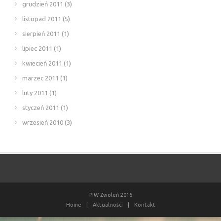
grudzień 2011
(3)
listopad 2011
(5)
sierpień 2011
(1)
lipiec 2011
(1)
kwiecień 2011
(1)
marzec 2011
(1)
luty 2011
(1)
styczeń 2011
(1)
wrzesień 2010
(3)
PIW-Zwoleń 2016
Home
|
Aktualności
|
Kontakt