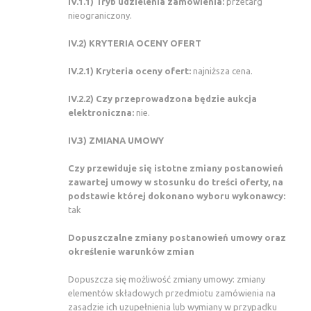
IV.1.1) Tryb udzielenia zamówienia:
przetarg
nieograniczony.
IV.2) KRYTERIA OCENY OFERT
IV.2.1) Kryteria oceny ofert:
najniższa cena.
IV.2.2) Czy przeprowadzona będzie aukcja
elektroniczna:
nie.
IV.3) ZMIANA UMOWY
Czy przewiduje się istotne zmiany postanowień
zawartej umowy w stosunku do treści oferty, na
podstawie której dokonano wyboru wykonawcy:
tak
Dopuszczalne zmiany postanowień umowy oraz
określenie warunków zmian
Dopuszcza się możliwość zmiany umowy: zmiany
elementów składowych przedmiotu zamówienia na
zasadzie ich uzupełnienia lub wymiany w przypadku