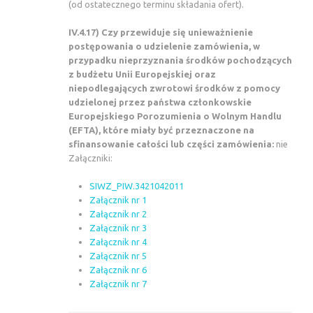
(od ostatecznego terminu składania ofert).
IV.4.17) Czy przewiduje się unieważnienie
postępowania o udzielenie zamówienia, w
przypadku nieprzyznania środków pochodzących
z budżetu Unii Europejskiej oraz
niepodlegających zwrotowi środków z pomocy
udzielonej przez państwa członkowskie
Europejskiego Porozumienia o Wolnym Handlu
(EFTA), które miały być przeznaczone na
sfinansowanie całości lub części zamówienia:
nie
Załączniki:
SIWZ_PIW.3421042011
Załącznik nr 1
Załącznik nr 2
Załącznik nr 3
Załącznik nr 4
Załącznik nr 5
Załącznik nr 6
Załącznik nr 7