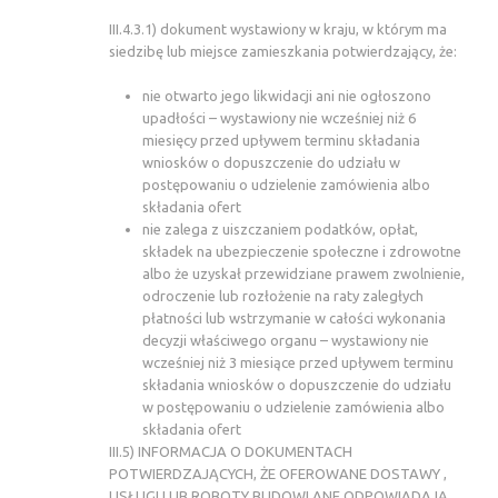
III.4.3.1) dokument wystawiony w kraju, w którym ma
siedzibę lub miejsce zamieszkania potwierdzający, że:
nie otwarto jego likwidacji ani nie ogłoszono
upadłości – wystawiony nie wcześniej niż 6
miesięcy przed upływem terminu składania
wniosków o dopuszczenie do udziału w
postępowaniu o udzielenie zamówienia albo
składania ofert
nie zalega z uiszczaniem podatków, opłat,
składek na ubezpieczenie społeczne i zdrowotne
albo że uzyskał przewidziane prawem zwolnienie,
odroczenie lub rozłożenie na raty zaległych
płatności lub wstrzymanie w całości wykonania
decyzji właściwego organu – wystawiony nie
wcześniej niż 3 miesiące przed upływem terminu
składania wniosków o dopuszczenie do udziału
w postępowaniu o udzielenie zamówienia albo
składania ofert
III.5) INFORMACJA O DOKUMENTACH
POTWIERDZAJĄCYCH, ŻE OFEROWANE DOSTAWY ,
USŁUGI LUB ROBOTY BUDOWLANE ODPOWIADAJĄ