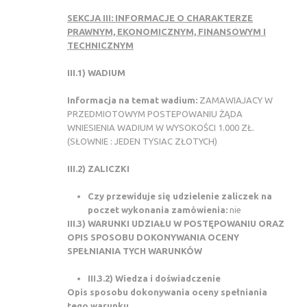
SEKCJA III: INFORMACJE O CHARAKTERZE
PRAWNYM, EKONOMICZNYM, FINANSOWYM I
TECHNICZNYM
III.1) WADIUM
Informacja na temat wadium:
ZAMAWIAJACY W
PRZEDMIOTOWYM POSTEPOWANIU ŻĄDA
WNIESIENIA WADIUM W WYSOKOŚCI 1.000 ZŁ.
(SŁOWNIE : JEDEN TYSIAC ZŁOTYCH)
III.2) ZALICZKI
Czy przewiduje się udzielenie zaliczek na
poczet wykonania zamówienia:
nie
III.3) WARUNKI UDZIAŁU W POSTĘPOWANIU ORAZ
OPIS SPOSOBU DOKONYWANIA OCENY
SPEŁNIANIA TYCH WARUNKÓW
III.3.2) Wiedza i doświadczenie
Opis sposobu dokonywania oceny spełniania
tego warunku