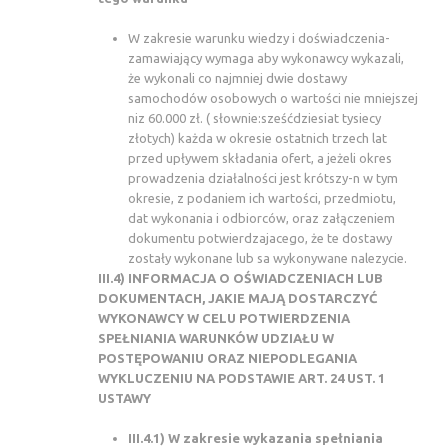
W zakresie warunku wiedzy i doświadczenia-
zamawiający wymaga aby wykonawcy wykazali,
że wykonali co najmniej dwie dostawy
samochodów osobowych o wartości nie mniejszej
niz 60.000 zł. ( słownie:sześćdziesiat tysiecy
złotych) każda w okresie ostatnich trzech lat
przed upływem składania ofert, a jeżeli okres
prowadzenia działalności jest krótszy-n w tym
okresie, z podaniem ich wartości, przedmiotu,
dat wykonania i odbiorców, oraz załączeniem
dokumentu potwierdzajacego, że te dostawy
zostały wykonane lub sa wykonywane nalezycie.
III.4) INFORMACJA O OŚWIADCZENIACH LUB
DOKUMENTACH, JAKIE MAJĄ DOSTARCZYĆ
WYKONAWCY W CELU POTWIERDZENIA
SPEŁNIANIA WARUNKÓW UDZIAŁU W
POSTĘPOWANIU ORAZ NIEPODLEGANIA
WYKLUCZENIU NA PODSTAWIE ART. 24 UST. 1
USTAWY
III.4.1) W zakresie wykazania spełniania