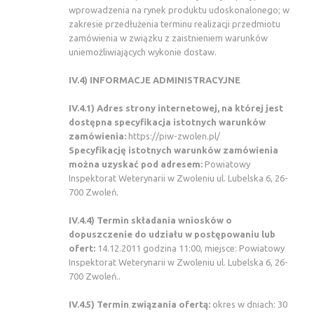
wprowadzenia na rynek produktu udoskonalonego; w
zakresie przedłużenia terminu realizacji przedmiotu
zamówienia w związku z zaistnieniem warunków
uniemożliwiających wykonie dostaw.
IV.4) INFORMACJE ADMINISTRACYJNE
IV.4.1)
Adres strony internetowej, na której jest
dostępna specyfikacja istotnych warunków
zamówienia:
https://piw-zwolen.pl/
Specyfikację istotnych warunków zamówienia
można uzyskać pod adresem:
Powiatowy
Inspektorat Weterynarii w Zwoleniu ul. Lubelska 6, 26-
700 Zwoleń.
IV.4.4) Termin składania wniosków o
dopuszczenie do udziału w postępowaniu lub
ofert:
14.12.2011 godzina 11:00, miejsce: Powiatowy
Inspektorat Weterynarii w Zwoleniu ul. Lubelska 6, 26-
700 Zwoleń..
IV.4.5) Termin związania ofertą:
okres w dniach: 30