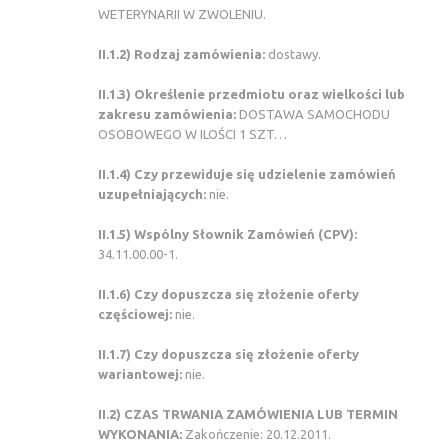
WETERYNARII W ZWOLENIU.
II.1.2) Rodzaj zamówienia:
dostawy.
II.1.3) Określenie przedmiotu oraz wielkości lub
zakresu zamówienia:
DOSTAWA SAMOCHODU
OSOBOWEGO W ILOŚCI 1 SZT…
II.1.4) Czy przewiduje się udzielenie zamówień
uzupełniających:
nie.
II.1.5) Wspólny Słownik Zamówień (CPV):
34.11.00.00-1.
II.1.6) Czy dopuszcza się złożenie oferty
częściowej:
nie.
II.1.7) Czy dopuszcza się złożenie oferty
wariantowej:
nie.
II.2) CZAS TRWANIA ZAMÓWIENIA LUB TERMIN
WYKONANIA:
Zakończenie: 20.12.2011.