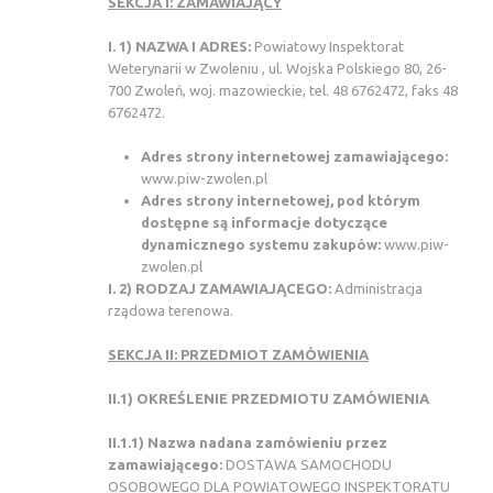
SEKCJA I: ZAMAWIAJĄCY
I. 1) NAZWA I ADRES:
Powiatowy Inspektorat
Weterynarii w Zwoleniu , ul. Wojska Polskiego 80, 26-
700 Zwoleń, woj. mazowieckie, tel. 48 6762472, faks 48
6762472.
Adres strony internetowej zamawiającego:
www.piw-zwolen.pl
Adres strony internetowej, pod którym
dostępne są informacje dotyczące
dynamicznego systemu zakupów:
www.piw-
zwolen.pl
I. 2) RODZAJ ZAMAWIAJĄCEGO:
Administracja
rządowa terenowa.
SEKCJA II: PRZEDMIOT ZAMÓWIENIA
II.1) OKREŚLENIE PRZEDMIOTU ZAMÓWIENIA
II.1.1) Nazwa nadana zamówieniu przez
zamawiającego:
DOSTAWA SAMOCHODU
OSOBOWEGO DLA POWIATOWEGO INSPEKTORATU